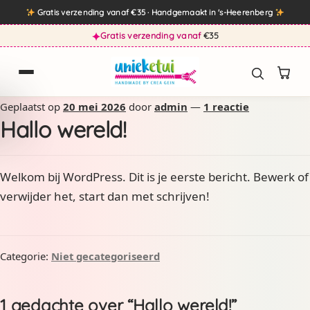
Direct
Gratis verzending vanaf €35 · Handgemaakt in 's-Heerenberg
naar
✦
Gratis verzending vanaf
€35
de
inhoud
Geplaatst op
20 mei 2026
door
admin
—
1 reactie
Hallo wereld!
Welkom bij WordPress. Dit is je eerste bericht. Bewerk of
verwijder het, start dan met schrijven!
Categorie:
Niet gecategoriseerd
1 gedachte over “
Hallo wereld!
”