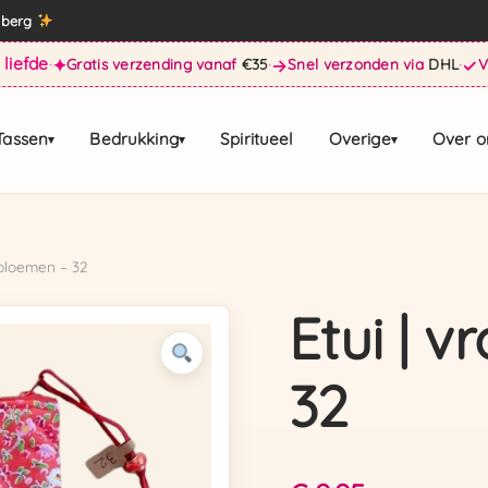
enberg
 liefde
·
✦
Gratis verzending vanaf
€35
·
→
Snel verzonden via
DHL
·
✓
Tassen
Bedrukking
Spiritueel
Overige
Over o
▾
▾
▾
e bloemen – 32
Etui | v
32