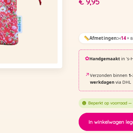
€
9,95
Afmetingen:
14
×
H
B
✿
Handgemaakt
in 's-
↗
Verzonden binnen
1-
werkdagen
via DHL
Beperkt op voorraad — 
Etui
In winkelwagen le
|