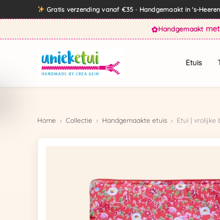
Direct
Gratis verzending vanaf €35 · Handgemaakt in 's-Heer
naar
met
✿
Handgemaakt
de
inhoud
Etuis
Home
›
Collectie
›
Handgemaakte etuis
›
Etui | vrolijk