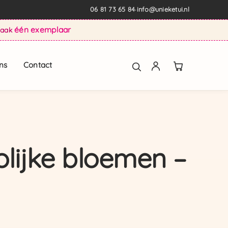
06 81 73 65 84
info@unieketui.nl
·
één exemplaar
Vaak
ns
Contact
rolijke bloemen –