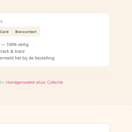
IA
rCard
Bancontact
 — 100% veilig
track & trace
ermeld het bij de bestelling
ën:
Handgemaakte etuis
,
Collectie