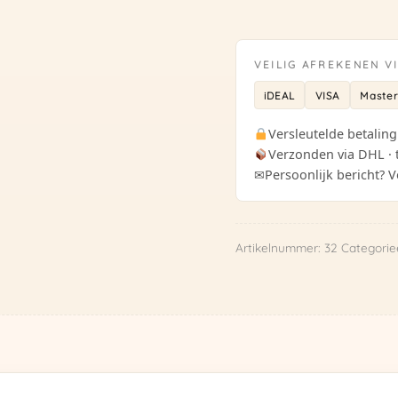
vrolijke
bloemen
-
VEILIG AFREKENEN V
32
iDEAL
VISA
Maste
aantal
Versleutelde betaling
Verzonden via DHL · 
✉
Persoonlijk bericht? V
Artikelnummer:
32
Categorie