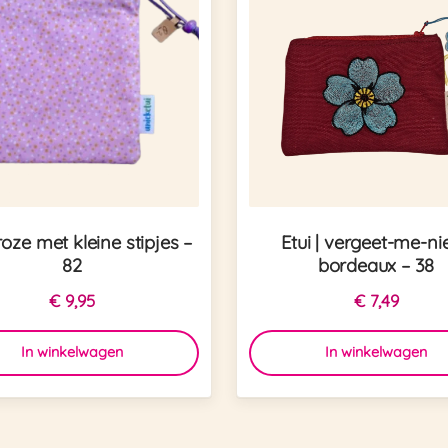
 roze met kleine stipjes –
Etui | vergeet-me-nie
82
bordeaux – 38
€
9,95
€
7,49
In winkelwagen
In winkelwagen