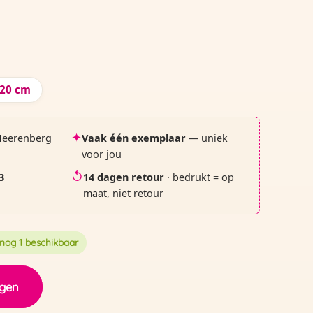
20 cm
✦
Heerenberg
Vaak één exemplaar
— uniek
voor jou
↺
3
14 dagen retour
· bedrukt = op
maat, niet retour
nog 1 beschikbaar
ggen