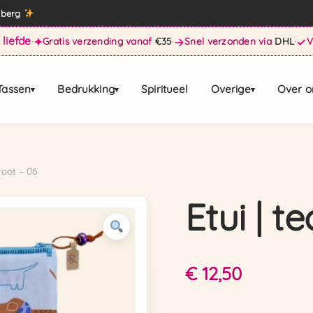
enberg
 liefde
·
✦
Gratis verzending vanaf
€35
·
→
Snel verzonden via
DHL
·
✓
Tassen
Bedrukking
Spiritueel
Overige
Over o
▾
▾
▾
groot – 06
Etui | t
€
12,50