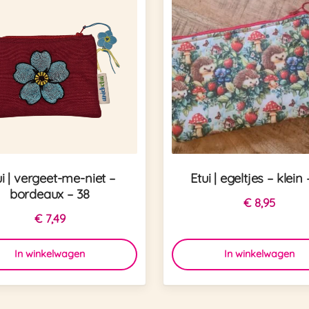
ui | vergeet-me-niet –
Etui | egeltjes – klein 
bordeaux – 38
€
8,95
€
7,49
In winkelwagen
In winkelwagen