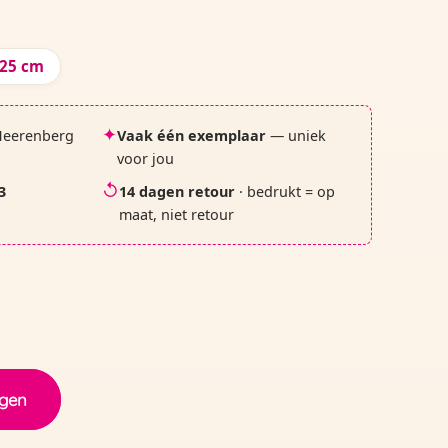
25 cm
✦
Heerenberg
Vaak één exemplaar
— uniek
voor jou
↺
3
14 dagen retour
· bedrukt = op
maat, niet retour
ggen