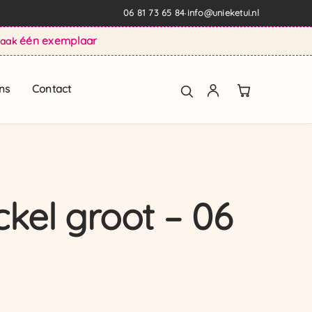
06 81 73 65 84
info@unieketui.nl
·
één exemplaar
Vaak
ns
Contact
eckel groot – 06