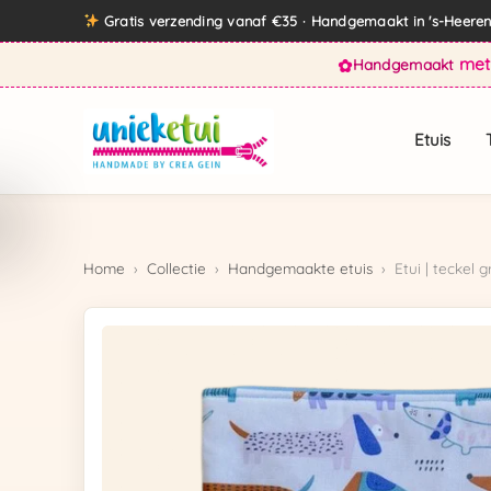
Direct
Gratis verzending vanaf €35 · Handgemaakt in 's-Heer
naar
met
✿
Handgemaakt
de
inhoud
Etuis
Home
›
Collectie
›
Handgemaakte etuis
›
Etui | teckel 