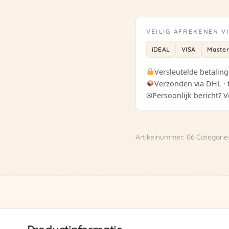
06
aantal
VEILIG AFREKENEN V
iDEAL
VISA
Maste
Versleutelde betaling
Verzonden via DHL · 
✉
Persoonlijk bericht? V
Artikelnummer:
06
Categorie