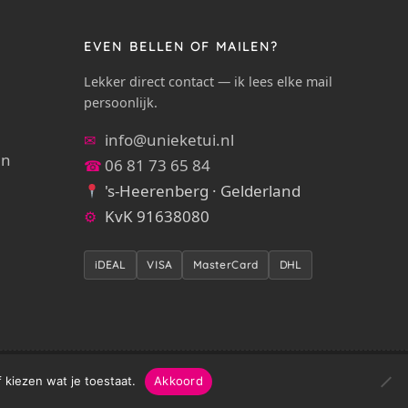
EVEN BELLEN OF MAILEN?
Lekker direct contact — ik lees elke mail
persoonlijk.
info@unieketui.nl
✉
en
06 81 73 65 84
☎
's-Heerenberg · Gelderland
KvK 91638080
⚙
iDEAL
VISA
MasterCard
DHL
 Voor herinneringsstukken & maatwerk:
info@unieketui.nl
 kiezen wat je toestaat.
Akkoord