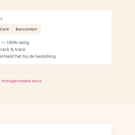
IA
rCard
Bancontact
 — 100% veilig
track & trace
ermeld het bij de bestelling
:
Handgemaakte etuis