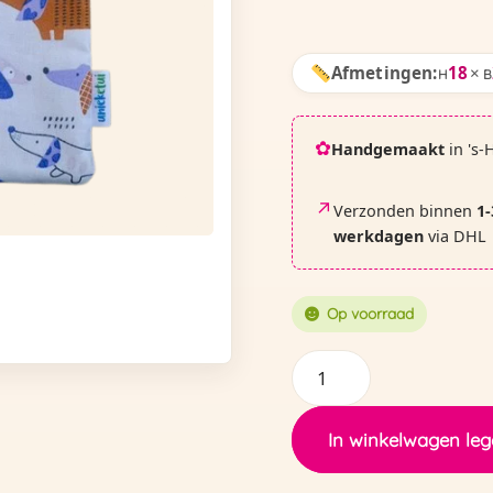
Afmetingen:
18
×
H
B
✿
Handgemaakt
in 's-
↗
Verzonden binnen
1-
werkdagen
via DHL
Op voorraad
Etui
|
teckel
In winkelwagen le
groot
-