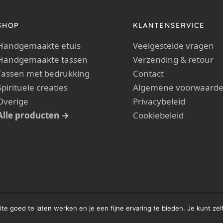
SHOP
KLANTENSERVICE
Handgemaakte etuis
Veelgestelde vragen
Handgemaakte tassen
Verzending & retour
Tassen met bedrukking
Contact
Spirituele creaties
Algemene voorwaard
Overige
Privacybeleid
Alle producten →
Cookiebeleid
Alle rechten voorbehouden.
Meisters / Crea Gein
e goed te laten werken en je een fijne ervaring te bieden. Je kunt zelf