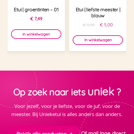
Etui | groentinten – 01
Etui | liefste meester |
blauw
€
7,49
Oorspronkelijke
Huidige
€
5,00
€
9,95
prijs
prijs
In winkelwagen
was:
is:
In winkelwagen
€ 9,95.
€ 5,00.
uniek
Op zoek naar iets
?
Voor jezelf, voor je liefste, voor de juf, voor de
meester. Bij Unieketui is alles anders dan anders.
Of mail Inge direct
Bekijk alle producten →