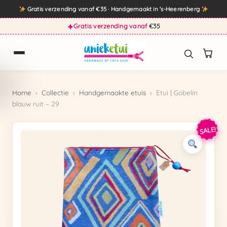
Direct
Gratis verzending vanaf €35 · Handgemaakt in 's-Heerenberg
naar
✦
Gratis verzending vanaf
€35
de
inhoud
Home
›
Collectie
›
Handgemaakte etuis
›
Etui | Gobelin
blauw ruit – 29
SALE!