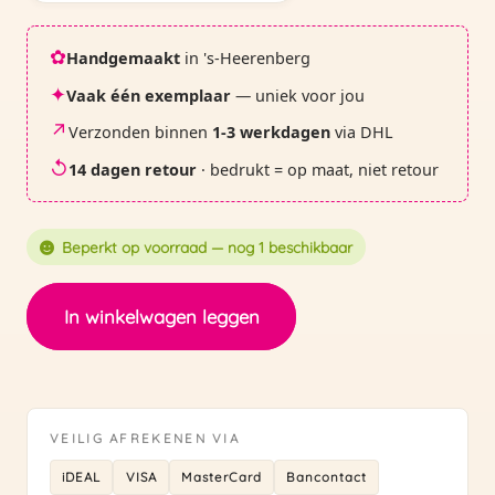
✿
Handgemaakt
in 's-Heerenberg
✦
Vaak één exemplaar
— uniek voor jou
↗
Verzonden binnen
1-3 werkdagen
via DHL
↺
14 dagen retour
· bedrukt = op maat, niet retour
Beperkt op voorraad — nog 1 beschikbaar
Etui
In winkelwagen leggen
|
Gobelin
blauw
ruit
VEILIG AFREKENEN VIA
-
iDEAL
VISA
MasterCard
Bancontact
29