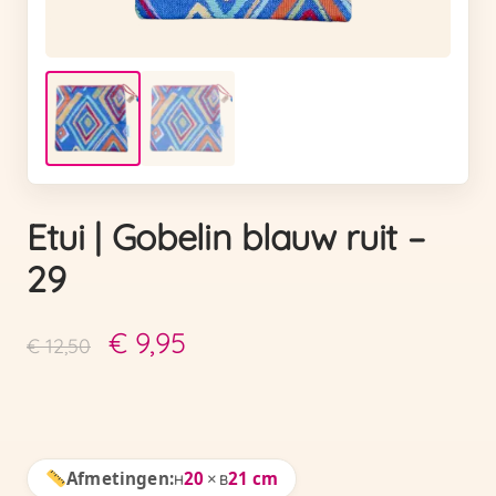
Etui | Gobelin blauw ruit –
29
Oorspronkelijke
Huidige
€
9,95
€
12,50
prijs
prijs
was:
is:
€ 12,50.
€ 9,95.
Afmetingen:
20
×
21 cm
H
B