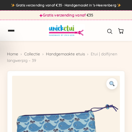
Direct
Gratis verzending vanaf €35 · Handgemaakt in 's-Heerenberg
naar
✦
Gratis verzending vanaf
€35
de
inhoud
Home
›
Collectie
›
Handgemaakte etuis
›
Etui | dolfijnen
langwerpig – 39