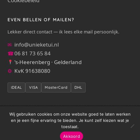
Cookiebeleid
EVEN BELLEN OF MAILEN?
Lekker direct contact — ik lees elke mail persoonlijk.
info@unieketui.nl
✉
06 81 73 65 84
☎
's-Heerenberg · Gelderland
KvK 91638080
⚙
iDEAL
VISA
MasterCard
DHL
Wij gebruiken cookies om onze website goed te laten werken
met liefde
© 2026 Unieketui — handgemaakt
door Inge
en je een fijne ervaring te bieden. Je kunt zelf kiezen wat je
Meisters / Crea Gein
toestaat.
Alle rechten voorbehouden. Voor herinneringsstukken &
maatwerk:
info@unieketui.nl
Akkoord