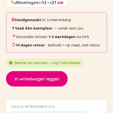
Afmetingen:
12
×
21 cm
H
B
✿
Handgemaakt
in 's-Heerenberg
✦
Vaak één exemplaar
— uniek voor jou
↗
Verzonden binnen
1-3 werkdagen
via DHL
↺
14 dagen retour
· bedrukt = op maat, niet retour
Beperkt op voorraad — nog 1 beschikbaar
Etui
In winkelwagen leggen
|
dolfijnen
langwerpig
-
VEILIG AFREKENEN VIA
39