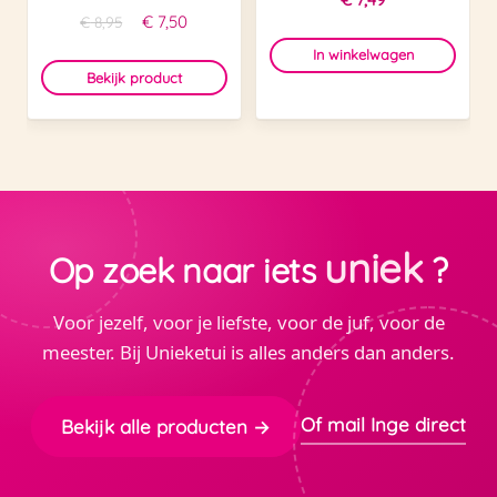
Oorspronkelijke
Huidige
€
7,50
€
8,95
prijs
prijs
In winkelwagen
was:
is:
Bekijk product
€ 8,95.
€ 7,50.
uniek
Op zoek naar iets
?
Voor jezelf, voor je liefste, voor de juf, voor de
meester. Bij Unieketui is alles anders dan anders.
Of mail Inge direct
Bekijk alle producten →