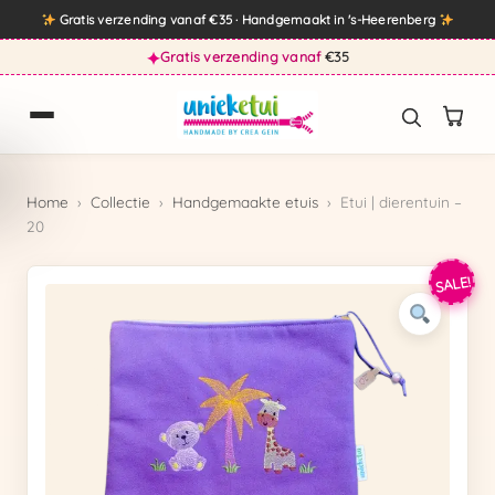
Direct
Gratis verzending vanaf €35 · Handgemaakt in 's-Heerenberg
naar
✦
Gratis verzending vanaf
€35
de
inhoud
Home
›
Collectie
›
Handgemaakte etuis
›
Etui | dierentuin –
20
SALE!