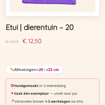
Etui | dierentuin – 20
Oorspronkelijke
Huidige
€
12,50
€
14,95
prijs
prijs
was:
is:
€ 14,95.
€ 12,50.
Afmetingen:
20
×
25 cm
H
B
✿
Handgemaakt
in 's-Heerenberg
✦
Vaak één exemplaar
— uniek voor jou
↗
Verzonden binnen
1-3 werkdagen
via DHL