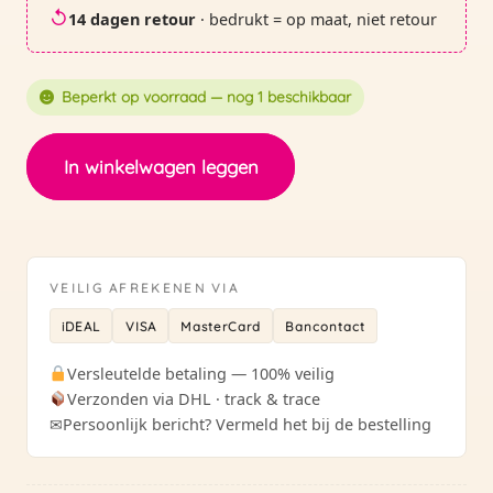
↺
14 dagen retour
· bedrukt = op maat, niet retour
Beperkt op voorraad — nog 1 beschikbaar
Etui
In winkelwagen leggen
|
dierentuin
-
20
VEILIG AFREKENEN VIA
aantal
iDEAL
VISA
MasterCard
Bancontact
Versleutelde betaling — 100% veilig
Verzonden via DHL · track & trace
✉
Persoonlijk bericht? Vermeld het bij de bestelling