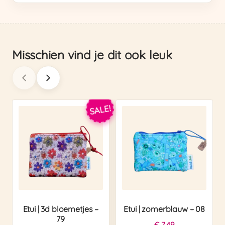
Misschien vind je dit ook leuk
SALE!
Etui | 3d bloemetjes –
Etui | zomerblauw – 08
79
€
7,49