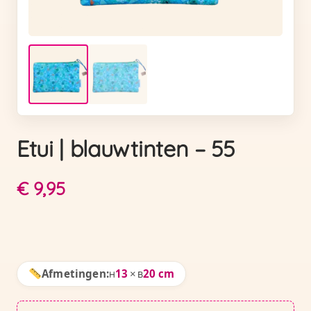
Etui | blauwtinten – 55
€
9,95
Afmetingen:
13
×
20 cm
H
B