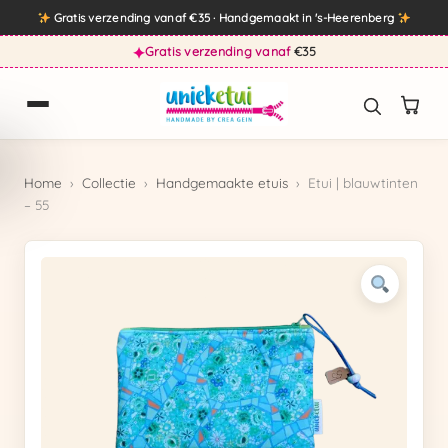
Direct
Gratis verzending vanaf €35 · Handgemaakt in 's-Heerenberg
naar
✦
Gratis verzending vanaf
€35
→
Snel verzonden via
DHL
de
inhoud
Home
›
Collectie
›
Handgemaakte etuis
›
Etui | blauwtinten
– 55