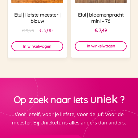
Etui | liefste meester |
Etui | bloemenpracht
blauw
mini – 76
Oorspronkelijke
Huidige
€
5,00
€
7,49
€
9,95
prijs
prijs
was:
is:
In winkelwagen
In winkelwagen
€ 9,95.
€ 5,00.
uniek
Op zoek naar iets
?
Voor jezelf, voor je liefste, voor de juf, voor de
meester. Bij Unieketui is alles anders dan anders.