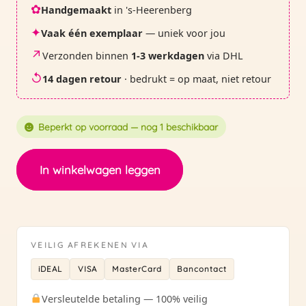
✿
Handgemaakt
in 's-Heerenberg
✦
Vaak één exemplaar
— uniek voor jou
↗
Verzonden binnen
1-3 werkdagen
via DHL
↺
14 dagen retour
· bedrukt = op maat, niet retour
Beperkt op voorraad — nog 1 beschikbaar
Etui
In winkelwagen leggen
|
blauwtinten
-
55
VEILIG AFREKENEN VIA
aantal
iDEAL
VISA
MasterCard
Bancontact
Versleutelde betaling — 100% veilig