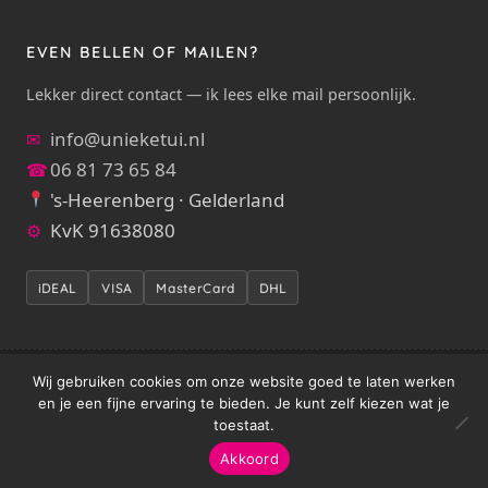
EVEN BELLEN OF MAILEN?
Lekker direct contact — ik lees elke mail persoonlijk.
info@unieketui.nl
✉
06 81 73 65 84
☎
's-Heerenberg · Gelderland
KvK 91638080
⚙
iDEAL
VISA
MasterCard
DHL
Wij gebruiken cookies om onze website goed te laten werken
met liefde
© 2026 Unieketui — handgemaakt
door Inge
en je een fijne ervaring te bieden. Je kunt zelf kiezen wat je
Meisters / Crea Gein
toestaat.
Alle rechten voorbehouden. Voor herinneringsstukken &
maatwerk:
info@unieketui.nl
Akkoord