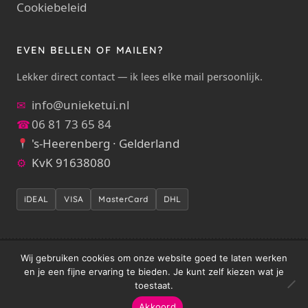
Cookiebeleid
EVEN BELLEN OF MAILEN?
Lekker direct contact — ik lees elke mail persoonlijk.
info@unieketui.nl
✉
06 81 73 65 84
☎
's-Heerenberg · Gelderland
KvK 91638080
⚙
iDEAL
VISA
MasterCard
DHL
Wij gebruiken cookies om onze website goed te laten werken
met liefde
© 2026 Unieketui — handgemaakt
door Inge
en je een fijne ervaring te bieden. Je kunt zelf kiezen wat je
Meisters / Crea Gein
toestaat.
Alle rechten voorbehouden. Voor herinneringsstukken &
maatwerk:
info@unieketui.nl
Akkoord