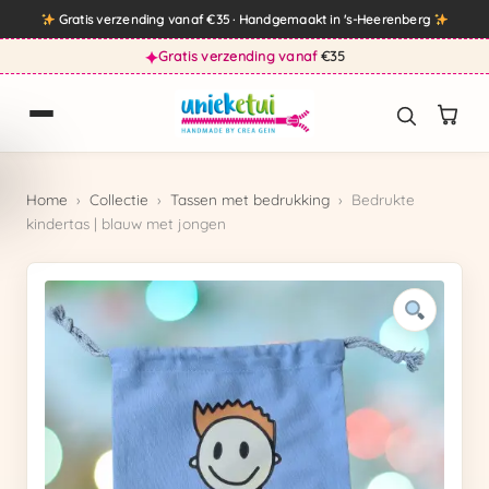
Direct
Gratis verzending vanaf €35 · Handgemaakt in 's-Heerenberg
naar
✦
Gratis verzending vanaf
€35
de
inhoud
Home
›
Collectie
›
Tassen met bedrukking
›
Bedrukte
kindertas | blauw met jongen