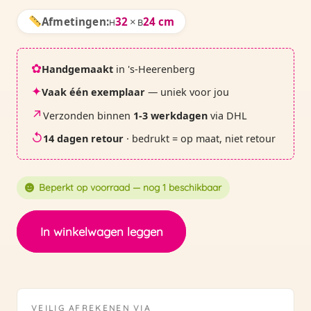
Afmetingen:
32
×
24 cm
H
B
✿
Handgemaakt
in 's-Heerenberg
✦
Vaak één exemplaar
— uniek voor jou
↗
Verzonden binnen
1-3 werkdagen
via DHL
↺
14 dagen retour
· bedrukt = op maat, niet retour
Beperkt op voorraad — nog 1 beschikbaar
Bedrukte
In winkelwagen leggen
kindertas
|
blauw
met
VEILIG AFREKENEN VIA