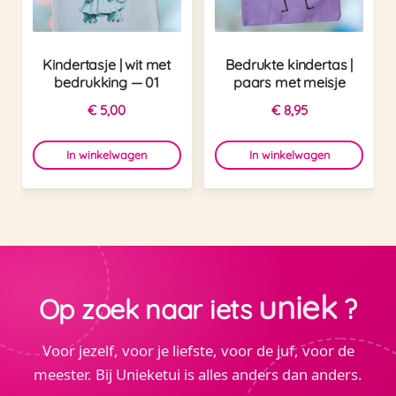
Kindertasje | wit met
Bedrukte kindertas |
bedrukking — 01
paars met meisje
€
5,00
€
8,95
In winkelwagen
In winkelwagen
uniek
Op zoek naar iets
?
Voor jezelf, voor je liefste, voor de juf, voor de
meester. Bij Unieketui is alles anders dan anders.